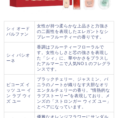
女性が持つ柔らかな上品さと力強さ
シィ オード
の二面性を表現したエレガントなシ
パルファン
プレーフルーティーの香りです。
香調はフルーティーフローラルで
す。女性らしさと芯の強さを表現し
シィ パシオ
た「シィ」に、華やかさをプラスし
ーネ
たアルマーニで人気NO１のフレグラ
ンスです。
ブラックチェリー、ジャスミン、バ
ビコーズ イ
ニラのノートが織りなす大胆なオリ
ッツ ユー イ
エンタルチェリーの香り。“情熱的な
ン ラブ ウィ
ラブストーリー”を表現しており、メ
ズ ユー
ンズの「ストロンガー ウィズ ユー」
とペアになっています。
優雅なオレンジフラワーにサンダル