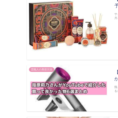
サ
月
芸能人の美容方法
指
る