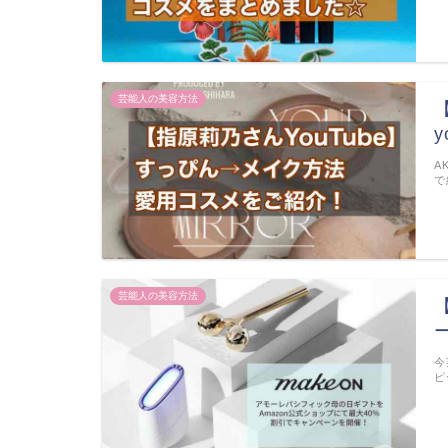
芸能人の美容方法
A
で
芸能人の美容方法
今
ピ