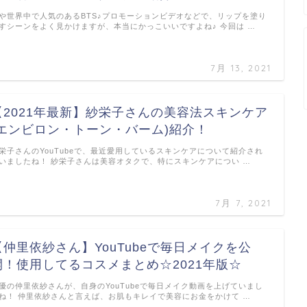
や世界中で人気のあるBTS♪プロモーションビデオなどで、リップを塗り
すシーンをよく見かけますが、本当にかっこいいですよね♪ 今回は …
7月 13, 2021
【2021年最新】紗栄子さんの美容法スキンケア
(エンビロン・トーン・バーム)紹介！
栄子さんのYouTubeで、最近愛用しているスキンケアについて紹介され
いましたね！ 紗栄子さんは美容オタクで、特にスキンケアについ …
7月 7, 2021
【仲里依紗さん】YouTubeで毎日メイクを公
開！使用してるコスメまとめ☆2021年版☆
優の仲里依紗さんが、自身のYouTubeで毎日メイク動画を上げていまし
ね！ 仲里依紗さんと言えば、お肌もキレイで美容にお金をかけて …