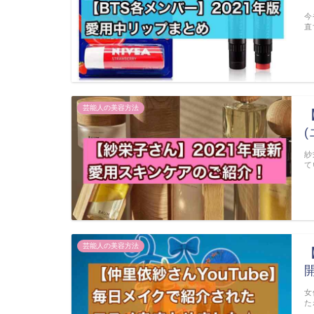
今
直
芸能人の美容方法
紗
て
芸能人の美容方法
女
た