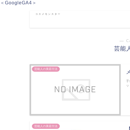
＜GoogleGA4＞
コスメモンスター
― C
芸能
芸能人の美容方法
子
ッ
芸能人の美容方法