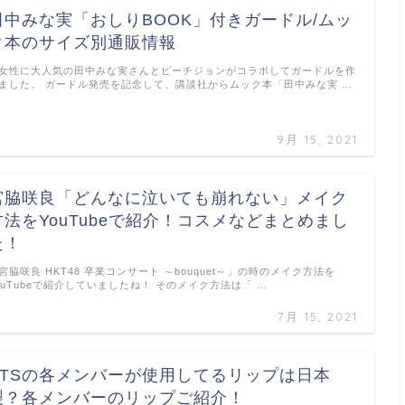
田中みな実「おしりBOOK」付きガードル/ムッ
ク本のサイズ別通販情報
女性に大人気の田中みな実さんとピーチジョンがコラボしてガードルを作
ました。 ガードル発売を記念して、講談社からムック本「田中みな実 …
9月 15, 2021
宮脇咲良「どんなに泣いても崩れない」メイク
方法をYouTubeで紹介！コスメなどまとめまし
た！
宮脇咲良 HKT48 卒業コンサート ～bouquet～」の時のメイク方法を
ouTubeで紹介していましたね！ そのメイク方法は「 …
7月 15, 2021
BTSの各メンバーが使用してるリップは日本
製？各メンバーのリップご紹介！