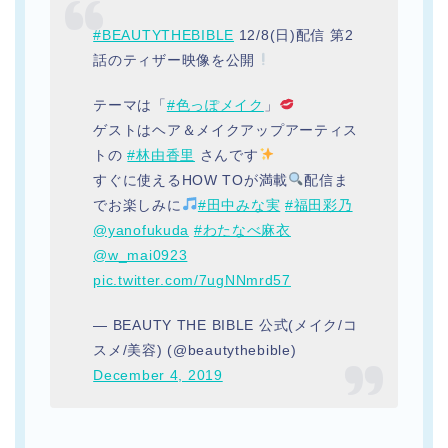
#BEAUTYTHEBIBLE
12/8(日)配信 第2
話のティザー映像を公開
テーマは「
#色っぽメイク
」
ゲストはヘア＆メイクアップアーティス
トの
#林由香里
さんです
すぐに使えるHOW TOが満載
配信ま
でお楽しみに
#田中みな実
#福田彩乃
@yanofukuda
#わたなべ麻衣
@w_mai0923
pic.twitter.com/7ugNNmrd57
— BEAUTY THE BIBLE 公式(メイク/コ
スメ/美容) (@beautythebible)
December 4, 2019