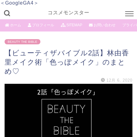
＜GoogleGA4＞
コスメモンスター
ホーム
プロフィール
SITEMAP
お問い合わせ
プライバ
BEAUTY THE BIBLE
【ビューティザバイブル2話】林由香
里メイク術「色っぽメイク」のまと
め♡
12月 6, 2020