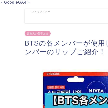
＜GoogleGA4＞
コスメモンスター
芸能人の美容方法
BTSの各メンバーが使
ンバーのリップご紹介！