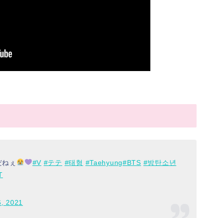
だねぇ
#V
#テテ
#태형
#Taehyung
#BTS
#방탄소년
T
6, 2021