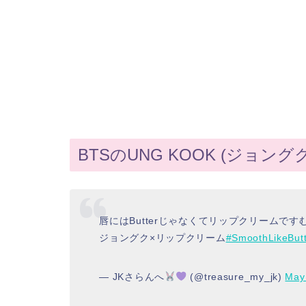
BTSのUNG KOOK (ジョン
唇にはButterじゃなくてリップクリームです
ジョングク×リップクリーム
#SmoothLikeBut
— JKさらんへ
(@treasure_my_jk)
May