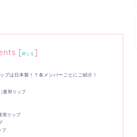
ents
[
]
閉じる
リップは日本製！？各メンバーごとにご紹介！
グク)愛用リップ
)愛用リップ
プ
ップ