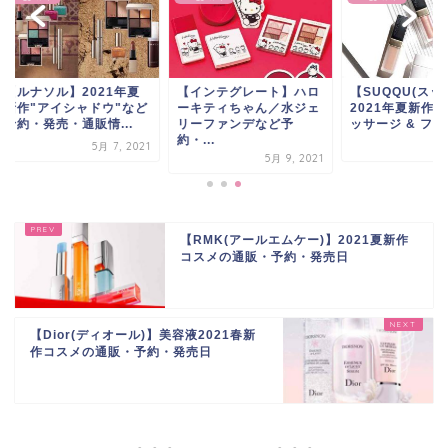
ルナソル】2021年夏
【インテグレート】ハロ
【SUQQU(スック)
作"アイシャドウ"など
ーキティちゃん／水ジェ
2021年夏新作限定
・発売・通販情...
リーファンデなど予
ッサージ & フェ...
約・...
5月 7, 2021
5月 7, 
5月 9, 2021
【RMK(アールエムケー)】2021夏新作
コスメの通販・予約・発売日
【Dior(ディオール)】美容液2021春新
作コスメの通販・予約・発売日