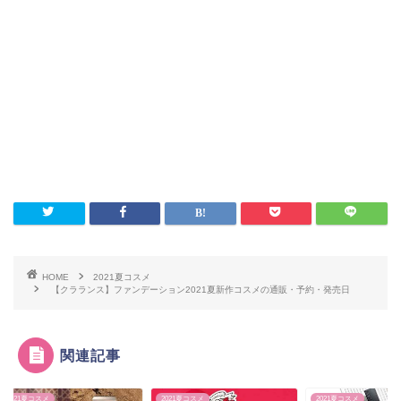
HOME
2021夏コスメ
【クラランス】ファンデーション2021夏新作コスメの通販・予約・発売日
関連記事
1夏コスメ
2021夏コスメ
2021夏コスメ