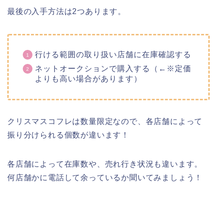
最後の入手方法は2つあります。
行ける範囲の取り扱い店舗に在庫確認する
ネットオークションで購入する（←※定価
よりも高い場合があります）
クリスマスコフレは数量限定なので、各店舗によって
振り分けられる個数が違います！
各店舗によって在庫数や、売れ行き状況も違います。
何店舗かに電話して余っているか聞いてみましょう！