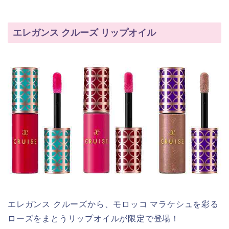
エレガンス クルーズ リップオイル
エレガンス クルーズから、モロッコ マラケシュを彩る
ローズをまとうリップオイルが限定で登場！