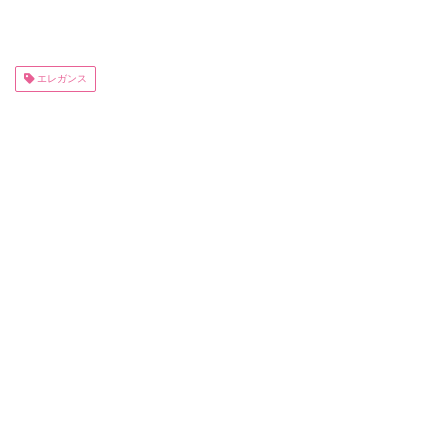
エレガンス