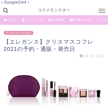
＜GoogleGA4＞
コスメモンスター
ホーム
プロフィール
SITEMAP
お問い合わせ
プライバ
クリスマスコフレ2021
【エレガンス】クリスマスコフレ
2021の予約・通販・発売日
9月 19, 2021