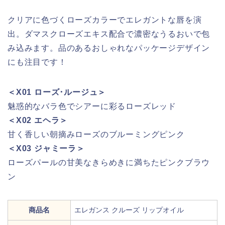
クリアに色づくローズカラーでエレガントな唇を演
出。ダマスクローズエキス配合で濃密なうるおいで包
み込みます。品のあるおしゃれなパッケージデザイン
にも注目です！
＜X01 ローズ･ルージュ＞
魅惑的なバラ色でシアーに彩るローズレッド
＜X02 エヘラ＞
甘く香しい朝摘みローズのブルーミングピンク
＜X03 ジャミーラ＞
ローズパールの甘美なきらめきに満ちたピンクブラウ
ン
商品名
エレガンス クルーズ リップオイル