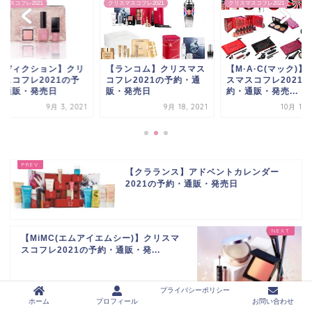
スマスコフレ2021
クリスマスコフレ2021
クリスマスコフレ2021
ランコム】クリスマス
【M·A·C(マック)】クリ
【アディクション】
フレ2021の予約・通
スマスコフレ2021の予
スマスコフレ2021
・発売日
約・通販・発売...
約・通販・発売日
9月 18, 2021
10月 13, 2021
9月 3, 
【クラランス】アドベントカレンダー
2021の予約・通販・発売日
【MiMC(エムアイエムシー)】クリスマ
スコフレ2021の予約・通販・発...
プライバシーポリシー
ホーム
プロフィール
お問い合わせ