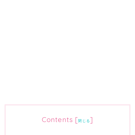
Contents
[
]
閉じる