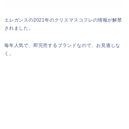
エレガンスの2021年のクリスマスコフレの情報が解禁
されました。
毎年人気で、即完売するブランドなので、お見逃しな
く。