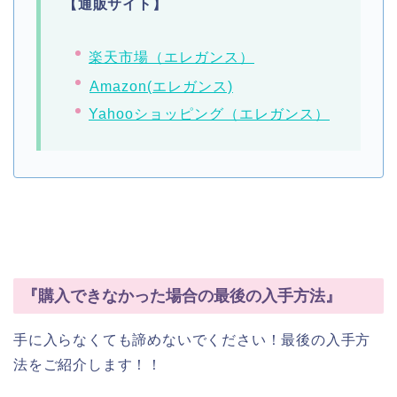
【通販サイト】
楽天市場（エレガンス）
Amazon(エレガンス)
Yahooショッピング（エレガンス）
『購入できなかった場合の最後の入手方法』
手に入らなくても諦めないでください！最後の入手方
法をご紹介します！！