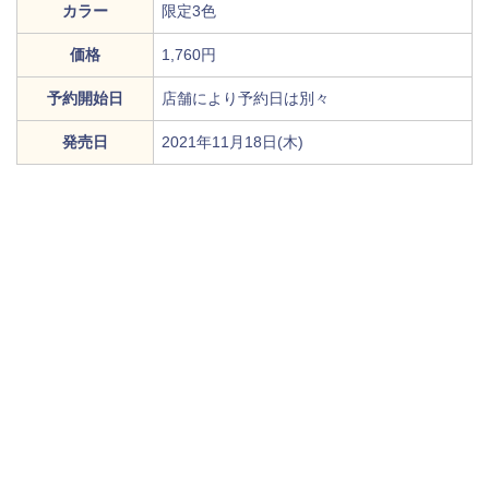
カラー
限定3色
価格
1,760円
予約開始日
店舗により予約日は別々
発売日
2021年11月18日(木)