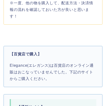
※一度、他の物を購入して、配送方法・決済情
報の流れを確認しておいた方が良いと思いま
す！
【百貨店で購入】
Elegance(エレガンス)は百貨店のオンライン通
販はおこなっていませんでした。下記のサイト
からご購入ください。