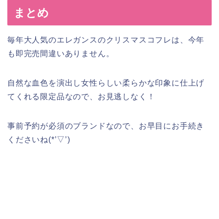
まとめ
毎年大人気のエレガンスのクリスマスコフレは、今年
も即完売間違いありません。
自然な血色を演出し女性らしい柔らかな印象に仕上げ
てくれる限定品なので、お見逃しなく！
事前予約が必須のブランドなので、お早目にお手続き
くださいね(*’▽’)