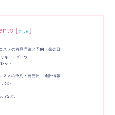
ents
[
]
閉じる
春新作コスメの商品詳細と予約・発売日
ーリキッドグロウ
パレット
春新作コスメの予約・発売日・通販情報
7：00～
覧
onなど)