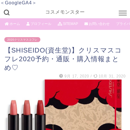
＜GoogleGA4＞
コスメモンスター
ホーム
プロフィール
SITEMAP
お問い合わせ
プライバ
2020クリスマスコフレ
【SHISEIDO(資生堂)】クリスマスコ
フレ2020予約・通販・購入情報まと
め♡
9月 17, 2020
/
10月 31, 2020