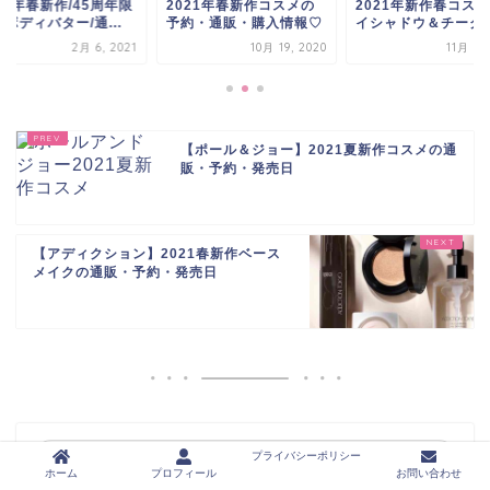
021年春新作コスメの
2021年新作春コスメ"ア
2021年春新作/45周
約・通販・購入情報♡
イシャドウ＆チーク"...
定のボディバター/通..
10月 19, 2020
11月 6, 2020
2月 6, 
【ポール＆ジョー】2021夏新作コスメの通
販・予約・発売日
【アディクション】2021春新作ベース
メイクの通販・予約・発売日
プライバシーポリシー
ホーム
プロフィール
お問い合わせ