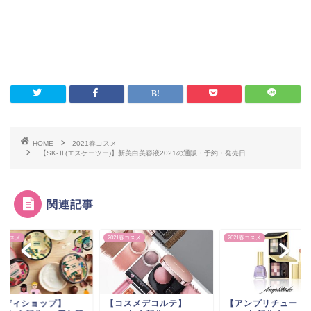
HOME
2021春コスメ
【SK-Ⅱ(エスケーツー)】新美白美容液2021の通販・予約・発売日
関連記事
1春コスメ
2021春コスメ
2021春コスメ
コスメデコルテ】
【アンプリチュード】
【ボディショップ】