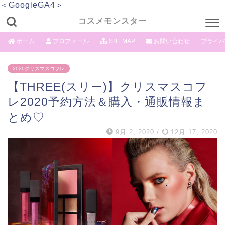
＜GoogleGA4＞
コスメモンスター
ホーム
プロフィール
SITEMAP
お問い合わせ
プライバ
2020クリスマスコフレ
【THREE(スリー)】クリスマスコフ
レ2020予約方法＆購入・通販情報ま
とめ♡
9月 2, 2020
/
12月 17, 2020