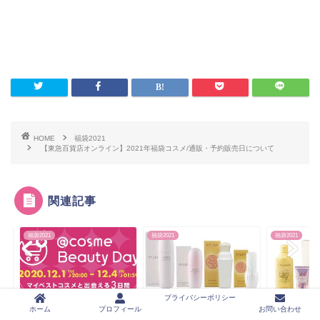
HOME
福袋2021
【東急百貨店オンライン】2021年福袋コスメ/通販・予約販売日について
関連記事
021
福袋2021
福袋2021
プライバシーポリシー
ットコスメビューティ
【アユーラ】2021年福
【ハウスオブローゼ 
ホーム
プロフィール
お問い合わせ
デーのイベント2020
袋の中身ネタバレ!予
2021年福袋の中身