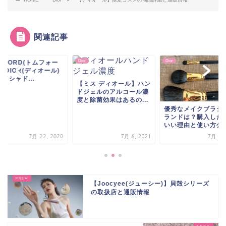
関連記事
Dior
Dior
TOMFORD(トムフ
ド)とDIOR(ディオー
のアイシャド...
ミス ディオール】ハン
ジェルのアルコール濃
と除菌効果はあるの...
優秀なメイクブラシのブ
ランドは？購入した方が
いい理由と使い方公開！
7月 6, 2021
7月 7, 2020
7月 22, 
【Joocyee(ジューシー)】貝殻シリーズ
の取扱店と通販情報