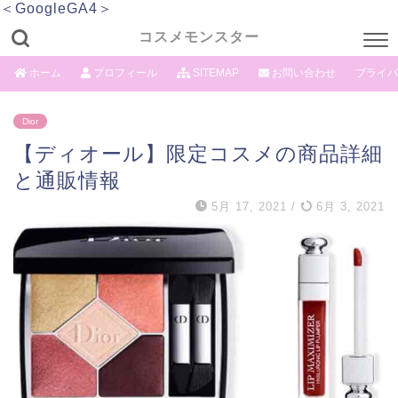
＜GoogleGA4＞
コスメモンスター
ホーム
プロフィール
SITEMAP
お問い合わせ
プライバ
Dior
【ディオール】限定コスメの商品詳細
と通販情報
5月 17, 2021
/
6月 3, 2021